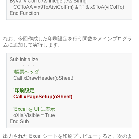
ByVal viColTo As Integer) As String
CCToAA = x9ToA(viColFm) & ":" & x9ToA(viColTo)
End Function
なお、今回作成した印刷設定を行う関数をメインプログラ
ムに追加して実行します。
Sub Initialize
・・・
'帳票ヘッダ
Call xDrawHeader(oSheet)
'印刷設定
Call xPageSetup(oSheet)
'Excel を UI に表示
oXls.Visible = True
End Sub
出力された Excel シートを印刷プリビューすると、次のよ