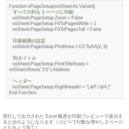
Function xPageSetup(voSheet As Variant)
'すべての列を 1 ページに印刷
voSheet.PageSetup.Zoom = False
voSheet.PageSetup.FitToPagesWide = 1
voSheet.PageSetup.FitToPagesTall = False
'印刷範囲の設定
voSheet.PageSetup.PrintArea = CCToAA(2, 9)
'列タイトル
voSheet.PageSetup.PrintTitleRows =
voSheet.Rows("3:5").Address
'ヘッダー
voSheet.PageSetup.RightHeader = "( &P / &N )"
End Function
実行して出力された Excel 帳票を印刷プレビューで表示す
ると次のようになります（コピペで行数を増やし 2 ページ
となるよう加工）。