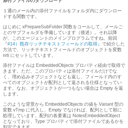
添付ファイルのダウンロード
１通のメール内の添付ファイルをフォルダ内にダウンロー
ドする関数です。
はじめに xPrepareSubFolder 関数をコールして、メールご
とのサブフォルダを準備しています（後述）。それ以降
が、このエージェントのメインプログラムですね。前回
『
#14）既存リッチテキストフィールドの取得
』で紹介した
方法で、リッチテキストフィールドのオブジェクトを変数
nrti にセットしています。
添付ファイルは EmbeddedObjects プロパティ経由で取得で
きます。ただ、このプロパティは添付ファイルだけでな
く、埋め込みオブジェクトなども返し、フィールド内のす
べてのオブジェクトが配列として返される仕様となってい
ます。なお、オブジェクトが一つもない場合は Empty を返
します。
このような背景から EmbeddedObjects の値を Variant 型の
変数 vTmp に代入し、Empty でなければ、配列として順に
処理しています。配列の各要素は NotesEmbeddedObject
となっており、Type プロパティで添付ファイルであるかを
判定できます。