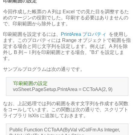
印刷範囲の設定
今回作成した帳票の A 列は Excel での見た目を調整するた
めのマージンの役割でした。印刷する必要はありませんの
で、印刷範囲から除外します。
印刷範囲を設定するには、
PrintArea プロパティ
を使用し
ます。このプロパティには Range オブジェクトで範囲を指
定する場合と同じ文字列を設定します。例えば、A 列を除
外し B 列～ I 列を印刷範囲とする場合、"B:I" を設定しま
す。
サンプルプログラムは次の通りです。
'印刷範囲の設定
voSheet.PageSetup.PrintArea = CCToAA(2, 9)
なお、上記処理では列の範囲を表す文字列を作成する関数
をコールしています。この関数は次の通りで、スクリプト
ライブラリ lsXls に追加しておきます。
Public Function CCToAA(ByVal viColFm As Integer,