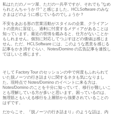
私はただのノーツ屋、ただの一兵卒ですが、それでも ”なめ
られとんちゃうか !? ” と感じました。HCLSoftware のみな
さまはどのように感じているのでしょうか？
不安をあおる形の営業活動がスタイルの企業、クライアン
トの意向に盲従し、過剰に忖度するメディアがあることは
知っています。最近の世情を鑑みると、仕方がないことか
もしれません。個別に対応してつぶすほどの価値は感じま
せん。ただ、HCLSoftware には、このような悪意を感じる
記事をかき消すぐらい、Notes/Domino の広告記事を連投し
てほしいと感じます。
そして Factory Tour のセッションの中で何度もふれられて
いた脱ノーツの行き詰まりに関するネタも気になりまし
た。現時点で Notes/Domino のイベントに来る方は、
Notes/Domino のことを十分に知っていて、移行が難しいこ
とも理解している方が多いと思います。困っているのは、
無理筋ともいえる移行を上層部から強要されていることの
はずです。
だからこそ、『脱ノーツの行き詰まり』のような話は、内