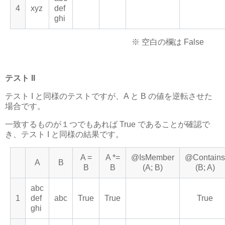
4
xyz
def
ghi
※ 空白の欄は False
テスト II
テスト I と同様のテストですが、A と B の値を逆転させた
場合です。
一致するものが１つでもあれば True であることが確認で
き、テスト I と同様の結果です。
A =
A *=
@IsMember
@Contains
A
B
B
B
(A; B)
(B; A)
abc
1
def
abc
True
True
True
ghi