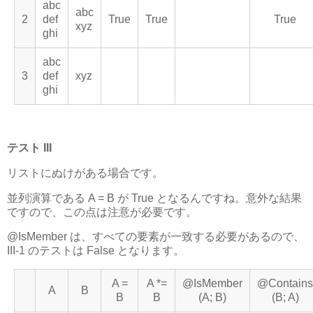
abc
abc
2
def
True
True
True
xyz
ghi
abc
3
def
xyz
ghi
テスト III
リストにぬけがある場合です。
並列演算である A = B が True となるんですね。意外な結果
ですので、この点は注意が必要です。
@IsMember は、すべての要素が一致する必要があるので、
III-1 のテストは False となります。
A =
A *=
@IsMember
@Contains
A
B
B
B
(A; B)
(B; A)