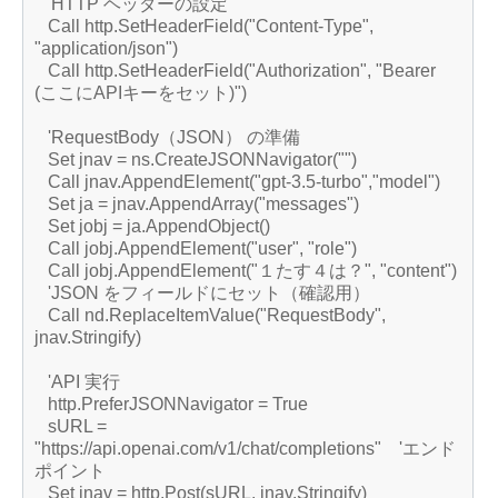
'HTTP ヘッダーの設定
Call http.SetHeaderField("Content-Type",
"application/json")
Call http.SetHeaderField("Authorization", "Bearer
(ここにAPIキーをセット)")
'RequestBody（JSON） の準備
Set jnav = ns.CreateJSONNavigator("")
Call jnav.AppendElement("gpt-3.5-turbo","model")
Set ja = jnav.AppendArray("messages")
Set jobj = ja.AppendObject()
Call jobj.AppendElement("user", "role")
Call jobj.AppendElement("１たす４は？", "content")
'JSON をフィールドにセット（確認用）
Call nd.ReplaceItemValue("RequestBody",
jnav.Stringify)
'API 実行
http.PreferJSONNavigator = True
sURL =
"https://api.openai.com/v1/chat/completions" 'エンド
ポイント
Set jnav = http.Post(sURL, jnav.Stringify)