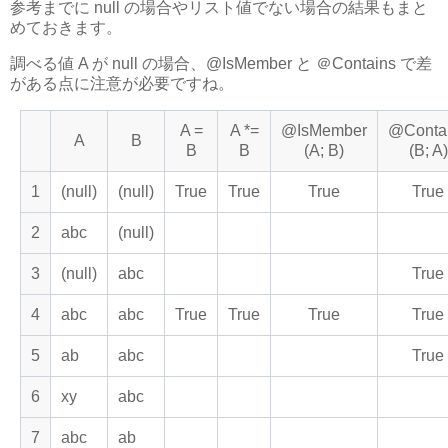
参考までに null の場合やリスト値でない場合の結果もまと
めておきます。
調べる値 A が null の場合、@IsMember と ＠Contains で差
がある点に注意が必要ですね。
A =
A *=
@IsMember
@Conta
A
B
B
B
(A; B)
(B; A)
1
(null)
(null)
True
True
True
True
2
abc
(null)
3
(null)
abc
True
4
abc
abc
True
True
True
True
5
ab
abc
True
6
xy
abc
7
abc
ab