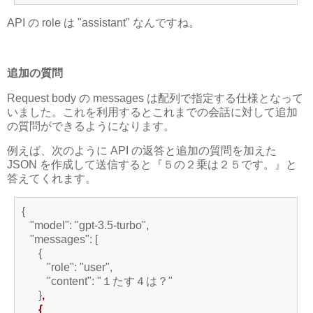
API の role は "assistant" なんですね。
追加の質問
Request body の messages は配列で指定する仕様となって
いました。これを利用するとこれまでの会話に対して追加
の質問ができるようになります。
例えば、次のように API の返答と追加の質問を加えた
JSON を作成して送信すると『５の２乗は２５です。』と
答えてくれます。
{
"model": "gpt-3.5-turbo",
"messages": [
{
"role": "user",
"content": "１たす４は？"
}
,
{