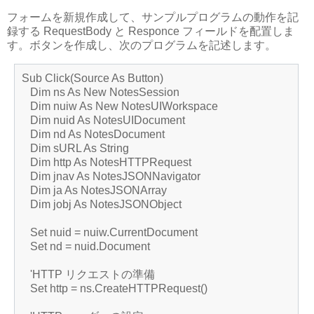
フォームを新規作成して、サンプルプログラムの動作を記
録する RequestBody と Responce フィールドを配置しま
す。ボタンを作成し、次のプログラムを記述します。
Sub Click(Source As Button)
Dim ns As New NotesSession
Dim nuiw As New NotesUIWorkspace
Dim nuid As NotesUIDocument
Dim nd As NotesDocument
Dim sURL As String
Dim http As NotesHTTPRequest
Dim jnav As NotesJSONNavigator
Dim ja As NotesJSONArray
Dim jobj As NotesJSONObject
Set nuid = nuiw.CurrentDocument
Set nd = nuid.Document
'HTTP リクエストの準備
Set http = ns.CreateHTTPRequest()