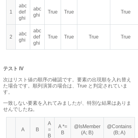
abc
abc
1
def
True
True
True
ghi
ghi
abc
abc
2
def
True
True
True
True
ghi
ghi
テスト IV
次はリスト値の順序の確認です。要素の出現順を入れ替え
た場合です。順列演算の場合は、True と判定されていま
す。
一致しない要素を入れてみましたが、特別な結果はありま
せんでしたね。
A
A *=
@IsMember
@Contains
A
B
=
B
(A; B)
(B; A)
B