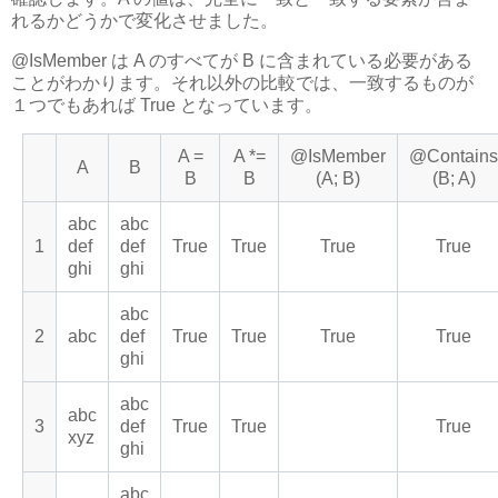
れるかどうかで変化させました。
@IsMember は A のすべてが B に含まれている必要がある
ことがわかります。それ以外の比較では、一致するものが
１つでもあれば True となっています。
A =
A *=
@IsMember
@Contains
A
B
B
B
(A; B)
(B; A)
abc
abc
1
def
def
True
True
True
True
ghi
ghi
abc
2
abc
def
True
True
True
True
ghi
abc
abc
3
def
True
True
True
xyz
ghi
abc