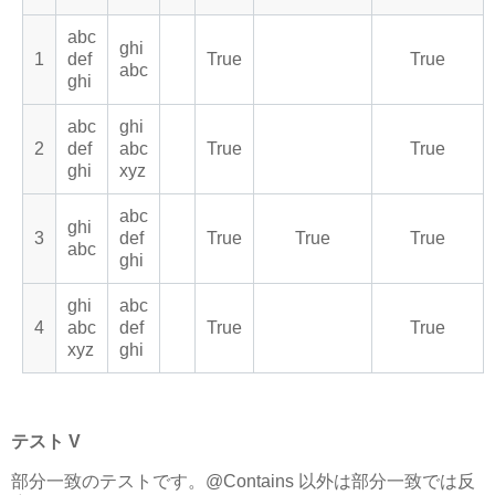
abc
ghi
1
def
True
True
abc
ghi
abc
ghi
2
def
abc
True
True
ghi
xyz
abc
ghi
3
def
True
True
True
abc
ghi
ghi
abc
4
abc
def
True
True
xyz
ghi
テスト V
部分一致のテストです。@Contains 以外は部分一致では反