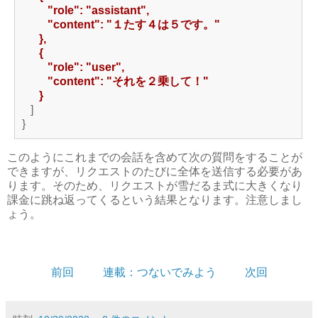
"role": "assistant",
"content": "１たす４は５です。"
},
{
"role": "user",
"content": "それを２乗して！"
}
]
}
このようにこれまでの会話を含めて次の質問をすることが
できますが、リクエストのたびに全体を送信する必要があ
ります。そのため、リクエストが雪だるま式に大きくなり
課金に跳ね返ってくるという結果となります。注意しまし
ょう。
前回
連載：つないでみよう
次回