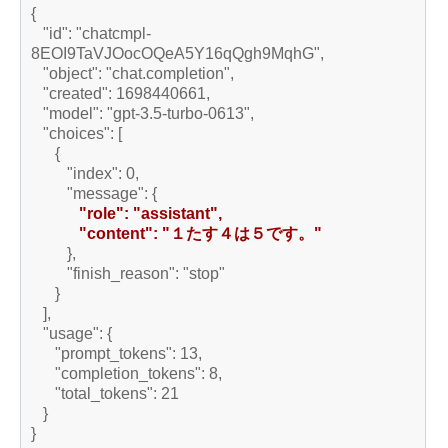
{
"id": "chatcmpl-
8EOI9TaVJOocOQeA5Y16qQgh9MqhG",
"object": "chat.completion",
"created": 1698440661,
"model": "gpt-3.5-turbo-0613",
"choices": [
{
"index": 0,
"message": {
"role": "assistant",
"content": "１たす４は５です。"
},
"finish_reason": "stop"
}
],
"usage": {
"prompt_tokens": 13,
"completion_tokens": 8,
"total_tokens": 21
}
}