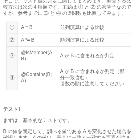
そこで、リスト値の判定に関してまとめます。調査する比
較方法は次の４種類です。主題は ① と ② の演算子なので
すが、参考までに ③ と ④ の＠関数も比較してみます。
①
A = B
並列演算による比較
②
A *= B
順列演算による比較
@IsMember(A;
③
A が B に含まれるか判定
B)
A が B に含まれるか判定（部
@Contains(B;
④
分一致含む）
A)
引数の順に注意してください
テスト I
まずは、基本的なテストです。
B の値を固定して、調べる値である A を変化させた場合を
確認します。A の値は、完全に一致と一致する要素が含ま