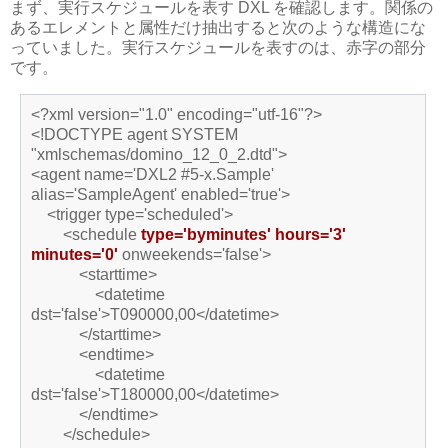
まず、実行スケジュールを表す DXL を確認します。関係の
あるエレメントと属性だけ抽出すると次のような構造にな
っていました。実行スケジュールを表すのは、赤字の部分
です。
<?xml version="1.0" encoding="utf-16"?>
<!DOCTYPE agent SYSTEM
"xmlschemas/domino_12_0_2.dtd">
<agent name='DXL2 #5-x.Sample'
alias='SampleAgent' enabled='true'>
<trigger type='scheduled'>
<schedule
type='byminutes' hours='3'
minutes='0'
onweekends='false'>
<starttime>
<datetime
dst='false'>T090000,00</datetime>
</starttime>
<endtime>
<datetime
dst='false'>T180000,00</datetime>
</endtime>
</schedule>