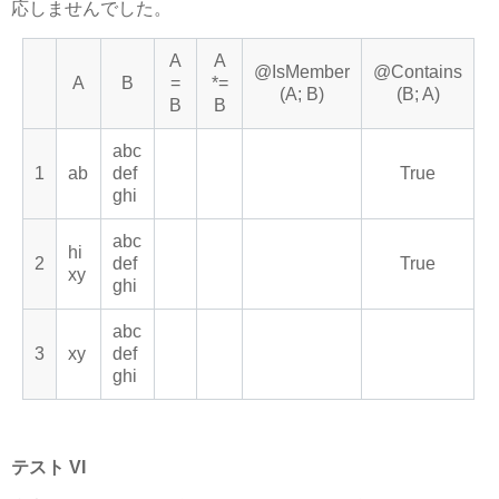
応しませんでした。
A
A
@IsMember
@Contains
A
B
=
*=
(A; B)
(B; A)
B
B
abc
1
ab
def
True
ghi
abc
hi
2
def
True
xy
ghi
abc
3
xy
def
ghi
テスト VI