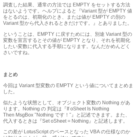
調査した結果、通常の方法では EMPTY をセットする方法
はないようです。ヘルプによると『Variant 型が EMPTY 値
をとるのは、初期化のとき、または値が EMPTY の別の
Variant 型から代入されるときだけです。』とありました。
ということは、EMPTY に戻すためには、別途 Variant 型の
変数を宣言するとその値が EMPTY となり、それを初期化
したい変数に代入する手順になります。なんだかめんどく
さいですね。
まとめ
今回は Variant 型変数の EMPTY という値についてまとめま
した。
似たような状態として、オブジェクト変数の Nothing があ
ります。Nothing の 判定は『If oSheet Is Nothing
Then MsgBox "Nothing です！"』と記述できます。また、
代入するときは『Set oSheet = Nothing』と記述します。
この差が LotusScript のベースとなった VBA の仕様なのか