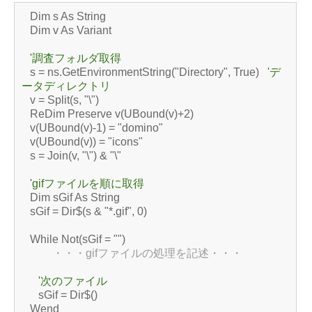
Dim s As String
Dim v As Variant
'調査フォルダ取得
s = ns.GetEnvironmentString("Directory", True)
'デ
ータディレクトリ
v = Split(s, "\")
ReDim Preserve v(UBound(v)+2)
v(UBound(v)-1) = "domino"
v(UBound(v)) = "icons"
s = Join(v, "\") & "\"
'gifファイルを順に取得
Dim sGif As String
sGif = Dir$(s & "*.gif", 0)
While Not(sGif = "")
・・・gifファイルの処理を記述・・・
'次のファイル
sGif = Dir$()
Wend