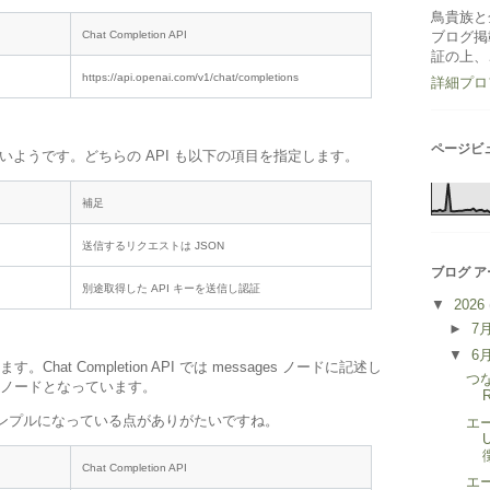
鳥貴族と
Chat Completion API
ブログ掲
証の上、
https://api.openai.com/v1/chat/completions
詳細プロ
ページビ
ないようです。どちらの API も以下の項目を指定します。
補足
送信するリクエストは JSON
ブログ 
）
別途取得した API キーを送信し認証
▼
2026
►
7
▼
6
at Completion API では messages ノードに記述し
つ
nput ノードとなっています。
は、構造がシンプルになっている点がありがたいですね。
エ
Chat Completion API
エ