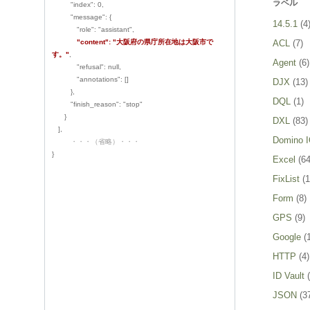
ラベル
"index": 0,
"message": {
14.5.1
(4
"role": "assistant",
"content": "大阪府の県庁所在地は大阪市で
ACL
(7)
す。"
,
Agent
(6)
"refusal": null,
"annotations": []
DJX
(13)
},
DQL
(1)
"finish_reason": "stop"
}
DXL
(83)
],
Domino 
・・・（省略）・・・
}
Excel
(64
FixList
(1
Form
(8)
GPS
(9)
Google
(
HTTP
(4)
ID Vault
JSON
(3