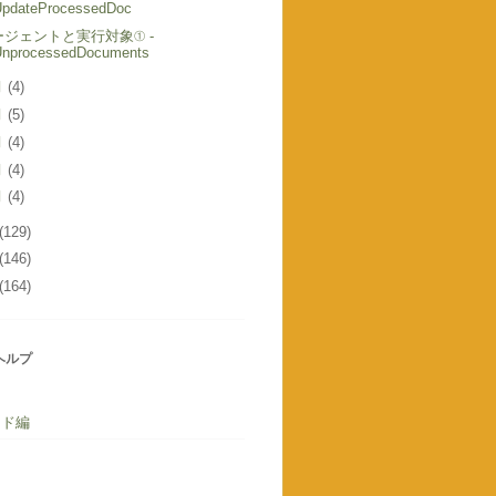
UpdateProcessedDoc
ージェントと実行対象① -
UnprocessedDocuments
月
(4)
月
(5)
月
(4)
月
(4)
月
(4)
(129)
(146)
(164)
 ヘルプ
ード編