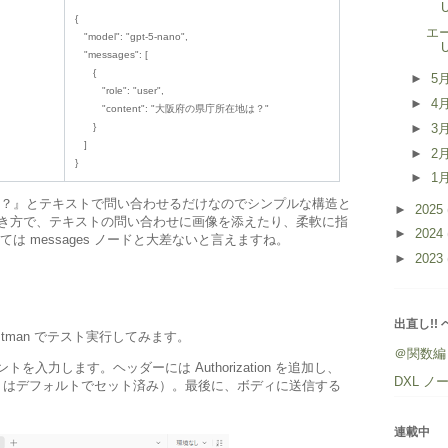
{
エ
"model": "gpt-5-nano",
"messages": [
{
►
5
"role": "user",
►
4
"content": "大阪府の県庁所在地は？"
}
►
3
]
►
2
}
►
1
？』とテキストで問い合わせるだけなのでシンプルな構造と
►
2025
ドの書き方で、テキストの問い合わせに画像を添えたり、柔軟に指
►
2024
 messages ノードと大差ないと言えますね。
►
2023
出直し!!
stman でテスト実行してみます。
＠関数編
トを入力します。ヘッダーには Authorization を追加し、
DXL ノ
-Type はデフォルトでセット済み）。最後に、ボディに送信する
連載中