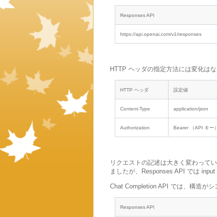
Responses API
https://api.openai.com/v1/responses
HTTP ヘッダの指定方法には変化は
HTTP ヘッダ
設定値
Content-Type
application/json
Authorization
Bearer （API キー
リクエストの記述は大きく変わっています。Ch
ましたが、Responses API では i
Chat Completion API で
Responses API