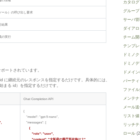
論の情報
カタログ
グループ
ツール）の呼び出し要求
サーバ管
行結果
ダイアロ
チーム開
成の実行
テンプレ
ドミノク
ドミノデ
続がサポートされています。
ドメイン
onse_id に継続元のレスポンスを指定するだけです。具体的には、
パーティ
 で始まる id）を指定するだけです。
ファイル
メンテナ
Chat Completion API
メール送
{
リスト値
"model": "gpt-5-nano",
",
"messages": [
リッチテ
{
ロール
(2
"role": "user",
"content": "大阪府の県庁所在地は？"