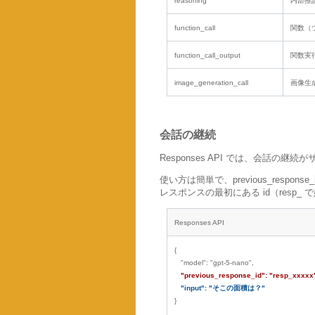
reasoning
内部推
function_call
関数（
function_call_output
関数実
image_generation_call
画像生
会話の継続
Responses API では、会話の継
使い方は簡単で、previous_resp
レスポンスの最初にある id（resp_
Responses API
{
"model": "gpt-5-nano",
"previous_response_id": "resp_xxxxx
"input": "そこの面積は？"
}