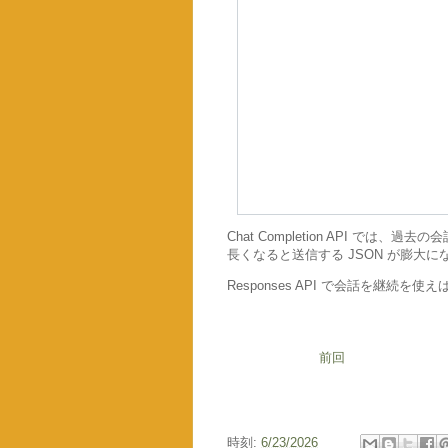
Chat Completion API では
長くなると送信する JSON が膨大に
Responses API で会話を継続
前回
時刻:
6/23/2026