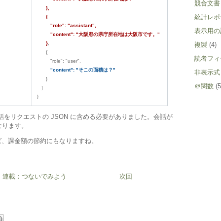
競合文書
},
統計レポ
{
"role": "assistant",
表示用の
"content": "大阪府の県庁所在地は大阪市です。"
}
,
複製
(4)
{
読者フィ
"role": "user",
"content": "そこの面積は？"
非表示式
}
＠関数
(5
]
}
、過去の会話をリクエストの JSON に含める必要がありました。会話が
なります。
を使えば、課金額の節約にもなりますね。
連載：つないでみよう
次回