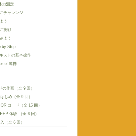
o 体力測定
にチャレンジ
よう
に挑戦
みよう
-by-Step
キストの基本操作
 Excel 連携
ドの作画（全 9 回）
とはじめ（全 9 回）
QR コード（全 15 回）
t KEEP 体験 （全 6 回）
導入（全 6 回）