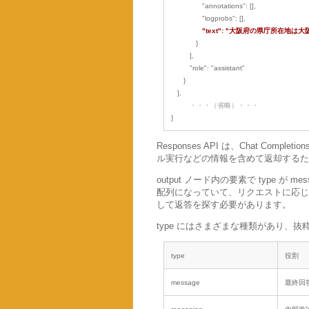
"annotations": [],
"logprobs": [],
"text": "大阪府の県庁所在地は
}
],
"role": "assistant"
}
],
・・・（省略）・・・
}
Responses API は、Chat Com
ル実行などの情報を含めて返却するため
output ノード内の要素で type が
配列になっていて、リクエストに応じて
して返答を探す必要があります。
type にはさまざまな種類があり、
type
役割
message
最終回