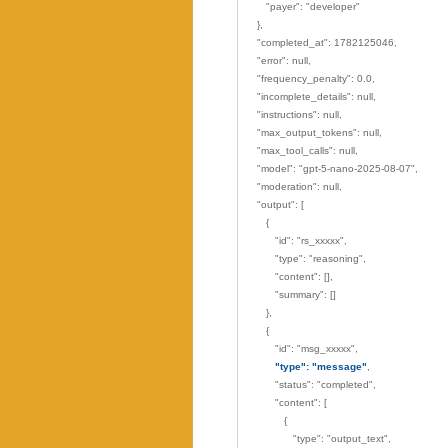
"payer": "developer"
},
"completed_at": 1782125046,
"error": null,
"frequency_penalty": 0.0,
"incomplete_details": null,
"instructions": null,
"max_output_tokens": null,
"max_tool_calls": null,
"model": "gpt-5-nano-2025-08-07",
"moderation": null,
"output": [
{
"id": "rs_xxxxx",
"type": "reasoning",
"content": [],
"summary": []
},
{
"id": "msg_xxxxx",
"type": "message"
,
"status": "completed",
"content": [
{
"type": "output_text",