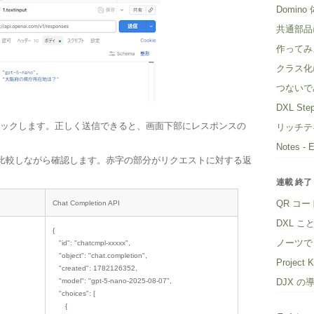
Domin
共通部品
作ってみ
クラス化
つないで
DXL Step
ックします。正しく送信できると、画面下部にレスポンスの
リッチテ
Notes -
のレスポンスと比較しながら確認します。赤字の部分がリクエストに対する返
連載 終了
QR コー
Chat Completion API
DXL こ
{
ノーツで 
"id": "chatcmpl-xxxxx",
"object": "chat.completion",
Projec
"created": 1782126352,
DJX の
"model": "gpt-5-nano-2025-08-07",
"choices": [
{