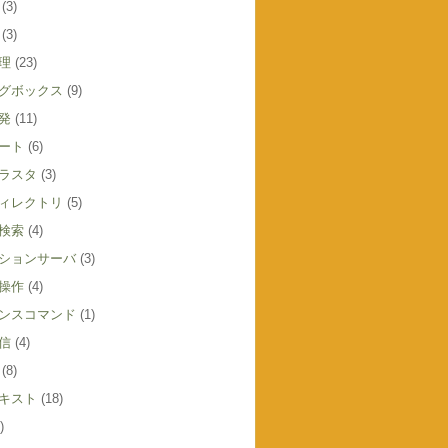
(3)
(3)
理
(23)
グボックス
(9)
発
(11)
ート
(6)
ラスタ
(3)
ィレクトリ
(5)
検索
(4)
ションサーバ
(3)
操作
(4)
ンスコマンド
(1)
信
(4)
(8)
キスト
(18)
)