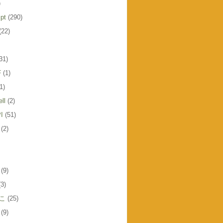
)
pt
(290)
(22)
31)
F
(1)
1)
ll
(2)
I
(51)
(2)
(9)
(3)
こ
(25)
(9)