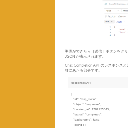
準備ができたら［送信］ボタンをクリ
JSON が表示されます。
Chat Completion API 
答にあたる部分です。
Responses API
{
"id": "resp_xxxxx",
"object": "response",
"created_at": 1782125043,
"status": "completed",
"background": false,
"billing": {