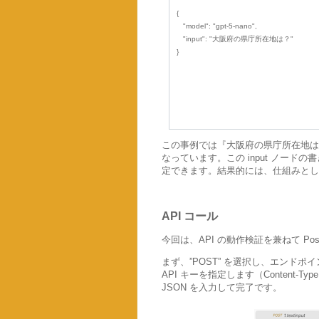
{
"model": "gpt-5-nano",
"input": "大阪府の県庁所在地は？"
}
この事例では『大阪府の県庁所在地は
なっています。この input ノー
定できます。結果的には、仕組みとしては
API コール
今回は、API の動作検証を兼ねて Po
まず、”POST” を選択し、エンドポイン
API キーを指定します（Content
JSON を入力して完了です。