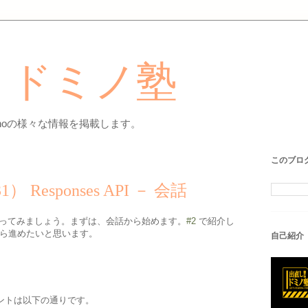
! ドミノ塾
minoの様々な情報を掲載します。
このブロ
Responses API － 会話
実際に使ってみましょう。まずは、会話から始めます。
#2
で紹介し
比較しながら進めたいと思います。
自己紹介
ポイントは以下の通りです。