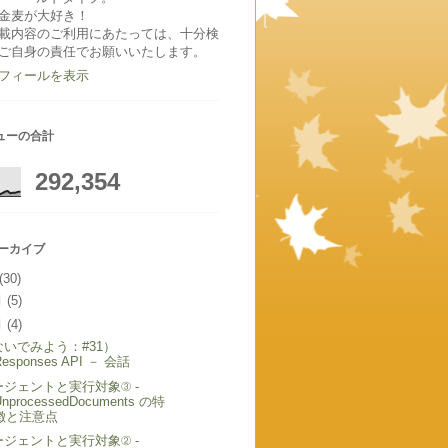
金麦が大好き！
載内容のご利用にあたっては、十分検
ご自身の責任でお願いいたします。
フィールを表示
ューの合計
292,354
アーカイブ
(30)
月
(5)
月
(4)
ないでみよう：#31）
Responses API － 会話
ージェントと実行対象③ -
UnprocessedDocuments の特
徴と注意点
ージェントと実行対象② -