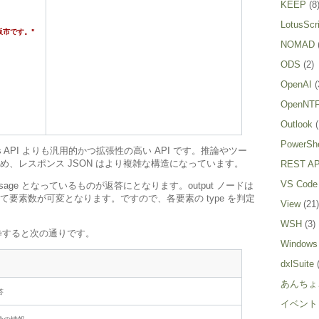
KEEP
(8
LotusScri
大阪市です。"
NOMAD
ODS
(2)
OpenAI
(
OpenNT
Outlook
(
PowerShe
pletions API よりも汎用的かつ拡張性の高い API です。推論やツー
、レスポンス JSON はより複雑な構造になっています。
REST AP
VS Code
 message となっているものが返答にとなります。output ノードは
要素数が可変となります。ですので、各要素の type を判定
View
(21)
WSH
(3)
抜粋すると次の通りです。
Windows
dxlSuite
あんちょ
答
イベント