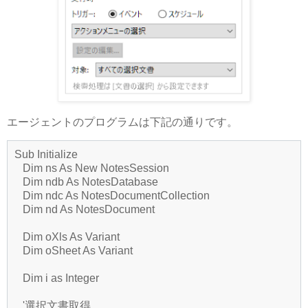
エージェントのプログラムは下記の通りです。
Sub Initialize
Dim ns As New NotesSession
Dim ndb As NotesDatabase
Dim ndc As NotesDocumentCollection
Dim nd As NotesDocument
Dim oXls As Variant
Dim oSheet As Variant
Dim i as Integer
'選択文書取得