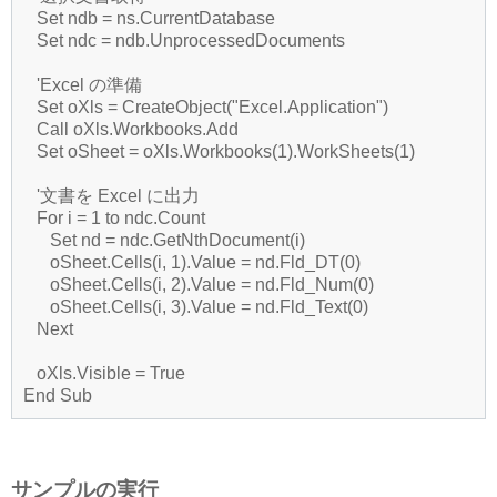
Set ndb = ns.CurrentDatabase
Set ndc = ndb.UnprocessedDocuments
'Excel の準備
Set oXls = CreateObject("Excel.Application")
Call oXls.Workbooks.Add
Set oSheet = oXls.Workbooks(1).WorkSheets(1)
'文書を Excel に出力
For i = 1 to ndc.Count
Set nd = ndc.GetNthDocument(i)
oSheet.Cells(i, 1).Value = nd.Fld_DT(0)
oSheet.Cells(i, 2).Value = nd.Fld_Num(0)
oSheet.Cells(i, 3).Value = nd.Fld_Text(0)
Next
oXls.Visible = True
End Sub
サンプルの実行