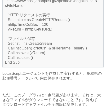
"https://www.post.japanpost.jp/zipcode/dl/oogaki/zip/" &
sFileName
'HTTP リクエストの実行
Set nhttp = ns.CreateHTTPRequest()
nhttp.TimeOutSec = 120
vReturn = nhttp.Get(sURL)
'ファイルの保存
Set nst = ns.CreateStream
Call nst.Open("c:\lotus\" & sFileName, "binary")
Call nst.write(vReturn)
Call nst.close()
End Sub
LotusScript エージェントを作成して実行すると、鳥取県の
郵便番号データが PC 内に保存されます。
ただ、このプログラムは１点問題があります。それは、大
きなファイルがダウンロードできないことです。例えば、
ダウンロードするファイルを全国版に変更します。