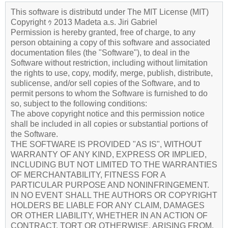
This software is distributd under The MIT License (MIT)
Copyright ｩ 2013 Madeta a.s. Jiri Gabriel
Permission is hereby granted, free of charge, to any
person obtaining a copy of this software and associated
documentation files (the "Software"), to deal in the
Software without restriction, including without limitation
the rights to use, copy, modify, merge, publish, distribute,
sublicense, and/or sell copies of the Software, and to
permit persons to whom the Software is furnished to do
so, subject to the following conditions:
The above copyright notice and this permission notice
shall be included in all copies or substantial portions of
the Software.
THE SOFTWARE IS PROVIDED "AS IS", WITHOUT
WARRANTY OF ANY KIND, EXPRESS OR IMPLIED,
INCLUDING BUT NOT LIMITED TO THE WARRANTIES
OF MERCHANTABILITY, FITNESS FOR A
PARTICULAR PURPOSE AND NONINFRINGEMENT.
IN NO EVENT SHALL THE AUTHORS OR COPYRIGHT
HOLDERS BE LIABLE FOR ANY CLAIM, DAMAGES
OR OTHER LIABILITY, WHETHER IN AN ACTION OF
CONTRACT, TORT OR OTHERWISE, ARISING FROM,