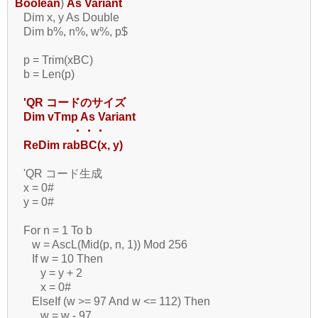
Boolean
)
As Variant
Dim x, y As Double
Dim b%, n%, w%, p$
p = Trim(xBC)
b = Len(p)
'QR コードのサイズ
Dim vTmp As Variant
・・・
ReDim rabBC(x, y)
'QR コード生成
x = 0#
y = 0#
For n = 1 To b
w = AscL(Mid(p, n, 1)) Mod 256
If w = 10 Then
y = y + 2
x = 0#
ElseIf (w >= 97 And w <= 112) Then
w = w - 97