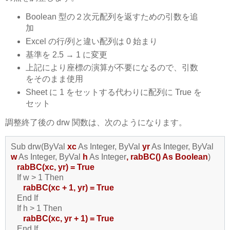
Boolean 型の２次元配列を返すための引数を追
加
Excel の行/列と違い配列は 0 始まり
基準を 2.5 → 1 に変更
上記により座標の演算が不要になるので、引数
をそのまま使用
Sheet に 1 をセットする代わりに配列に True を
セット
調整終了後の drw 関数は、次のようになります。
Sub drw(ByVal
xc
As Integer, ByVal
yr
As Integer, ByVal
w
As Integer, ByVal
h
As Integer
, rabBC() As Boolean
)
rabBC(xc,
yr
) = True
If w > 1 Then
rabBC(xc + 1,
yr
) = True
End If
If h > 1 Then
rabBC(
xc,
yr + 1) = True
End If